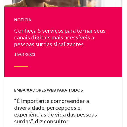
El
ol
e
NOTÍCIA
so
pa
Conheça 5 serviços para tornar seus
a
canais digitais mais acessíveis a
te
pessoas surdas sinalizantes
e
fa
16/01/2023
u
ge
e
lí
de
si
EMBAIXADORES WEB PARA TODOS
c
“É importante compreender a
su
diversidade, percepções e
mã
experiências de vida das pessoas
surdas”, diz consultor