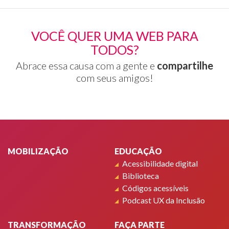
VOCÊ QUER UMA WEB PARA
TODOS?
Abrace essa causa com a gente e
compartilhe
com seus amigos!
Rodapé
MOBILIZAÇÃO
EDUCAÇÃO
Acessibilidade digital
Biblioteca
Códigos acessíveis
Podcast UX da Inclusão
TRANSFORMAÇÃO
FAÇA PARTE