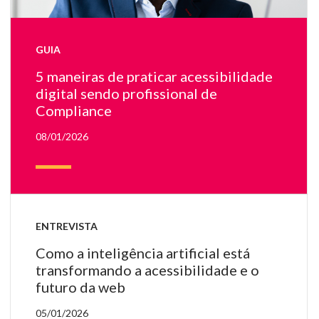
u
me
c
GUIA
co
li
5 maneiras de praticar acessibilidade
e
digital sendo profissional de
ob
Compliance
qu
re
08/01/2026
à
Ju
c
o
ma
ut
ENTREVISTA
e
Como a inteligência artificial está
tr
transformando a acessibilidade e o
El
futuro da web
es
sé
05/01/2026
e