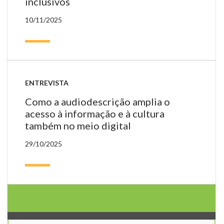
inclusivos
10/11/2025
ENTREVISTA
Como a audiodescrição amplia o
acesso à informação e à cultura
também no meio digital
29/10/2025
Ar
da
te
de