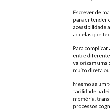
Escrever de man
para entender 
acessibilidade 
aquelas que têm
Para complicar 
entre diferent
valorizam uma 
muito direta o
Mesmo se um te
facilidade na l
memória, transt
processos cogn