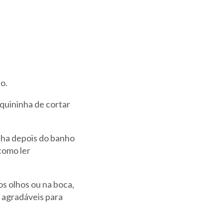
o.
quininha de cortar
lha depois do banho
 como ler
s olhos ou na boca,
s agradáveis para