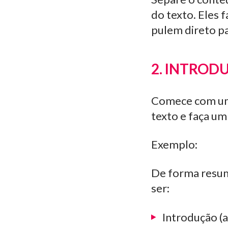
do texto. Eles 
pulem direto pa
2. INTROD
Comece com uma 
texto e faça um
Exemplo:
De forma resumi
ser:
Introdução (a