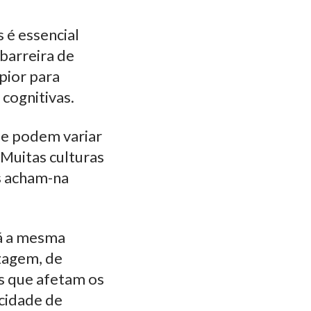
 é essencial
barreira de
 pior para
cognitivas.
s e podem variar
Muitas culturas
s acham-na
rá a mesma
izagem, de
es que afetam os
cidade de