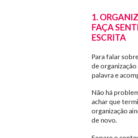
1. ORGANI
FAÇA SENT
ESCRITA
Para falar sobr
de organização
palavra e acom
Não há problem
achar que termi
organização ain
de novo.
Separe o conteú