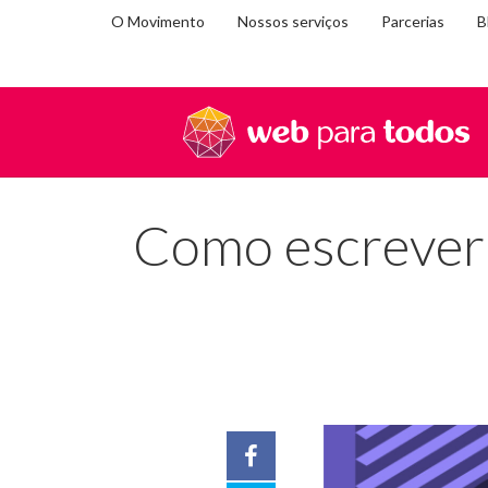
O Movimento
Nossos serviços
Parcerias
B
Você
Home
Blog
Como escrever com clareza e simplic
está
em:
Como escrever c
Facebook