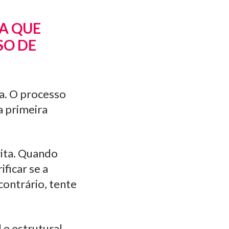
IA QUE
SO DE
za. O processo
a primeira
rita. Quando
ficar se a
contrário, tente
 e estrutural