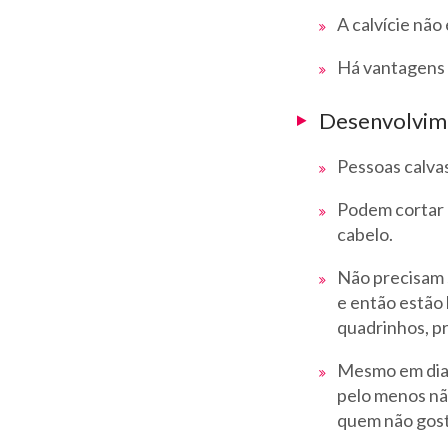
A calvície não
Há vantagens 
Desenvolvimen
Pessoas calva
Podem cortar 
cabelo.
Não precisam 
e então estão 
quadrinhos, pr
Mesmo em dias
pelo menos não
quem não gosta