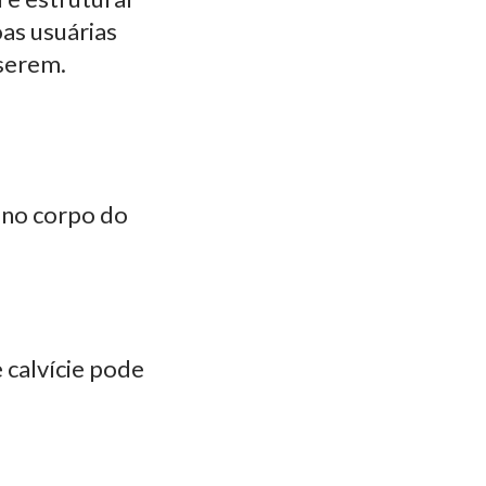
oas usuárias
iserem.
s no corpo do
 calvície pode