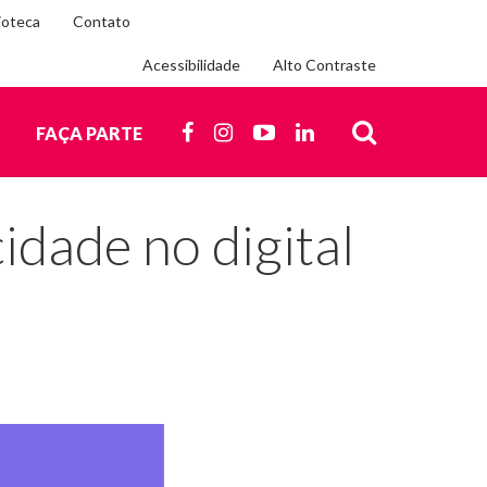
ioteca
Contato
Acessibilidade
Alto Contraste
Siga-
nos
FACEBOOK
INSTAGRAM
YOUTUBE
LINKEDIN
O
FAÇA PARTE
nas
redes
BUSCA
sociais
idade no digital