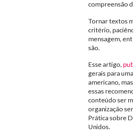
compreensão d
Tornar textos m
critério, paciê
mensagem, entr
são.
Esse artigo,
pub
gerais para uma
americano, mas 
essas recomend
conteúdo ser m
organização sem
Prática sobre D
Unidos.