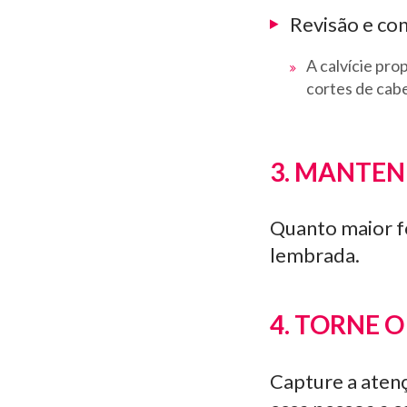
Revisão e con
A calvície pr
cortes de cabe
3. MANTEN
Quanto maior fo
lembrada.
4. TORNE 
Capture a atenç