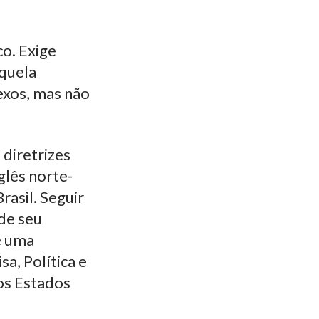
co. Exige
aquela
xos, mas não
 diretrizes
glês norte-
asil. Seguir
de seu
é uma
a, Política e
nos Estados