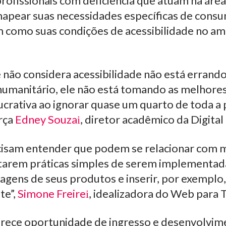
rofissionais com deficiência que atuam na áre
mapear suas necessidades específicas de consu
m como suas condições de acessibilidade no am
não considera acessibilidade não está errand
humanitário, ele não está tomando as melhore
ucrativa ao ignorar quase um quarto de toda a
orça
Edney Souza
, diretor acadêmico da Digita
cisam entender que podem se relacionar com 
tarem práticas simples de serem implementad
agens de seus produtos e inserir, por exemplo
te”,
Simone Freire
, idealizadora do Web para 
erece oportunidade de ingresso e desenvolvime