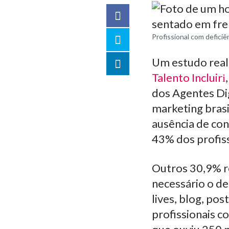
Facebook
Twitter
Profissional com deficiê
Um estudo real
LinkedIn
Talento Incluir
compartilhar
dos Agentes Dig
marketing brasi
ausência de con
43% dos profiss
Outros 30,9% r
necessário o de
lives, blog, po
profissionais c