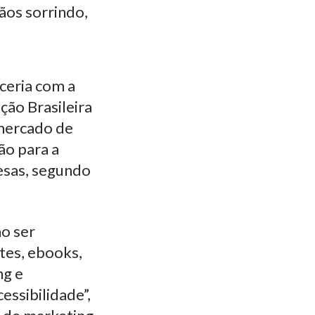
ceria com a
ção Brasileira
 mercado de
ão para a
resas, segundo
o ser
tes, ebooks,
ng e
essibilidade”,