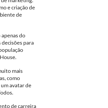
a de marketing.
mo e criação de
biente de
o apenas do
s decisões para
 população
l House.
muito mais
as, como
, um avatar de
Todos.
nto de carreira