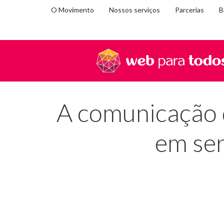
O Movimento
Nossos serviços
Parcerias
B
Você
Home
Blog
A comunicação digital das empresas 
está
em:
A comunicação 
em ser