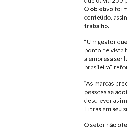
que ouviu 250 p
O objetivo foi 
conteúdo, assi
trabalho.
“Um gestor que 
ponto de vista 
a empresa ser l
brasileira”, ref
“As marcas pre
pessoas se ado
descrever as im
Libras em seu si
O setor não of