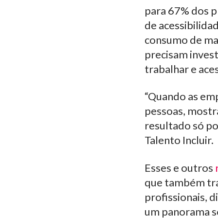
para 67% dos pr
de acessibilida
consumo de mat
precisam invest
trabalhar e ace
“Quando as emp
pessoas, mostra
resultado só po
Talento Incluir.
Esses e outros
que também tra
profissionais, d
um panorama sob