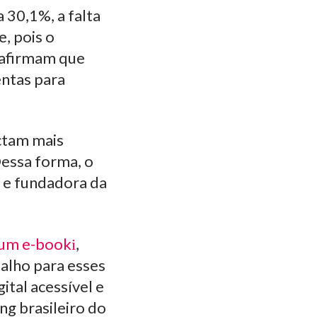
 30,1%, a falta
e, pois o
 afirmam que
entas para
ctam mais
Dessa forma, o
 e fundadora da
 um e-book
,
alho para esses
ital acessível e
ng brasileiro do