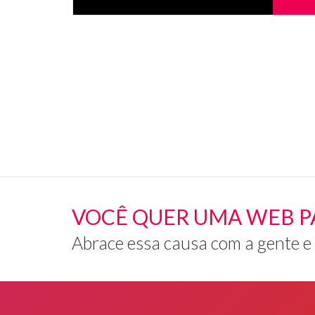
um
laptop,
onde
aparece
uma
médica.
VOCÊ QUER UMA WEB P
Abrace essa causa com a gente e
Rodapé