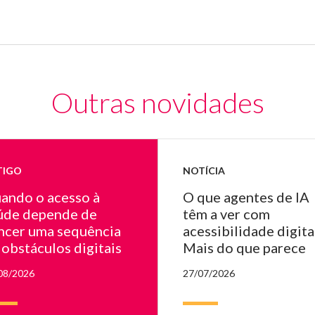
Outras novidades
TIGO
NOTÍCIA
ando o acesso à
O que agentes de IA
úde depende de
têm a ver com
ncer uma sequência
acessibilidade digita
 obstáculos digitais
Mais do que parece
08/2026
27/07/2026
ulta