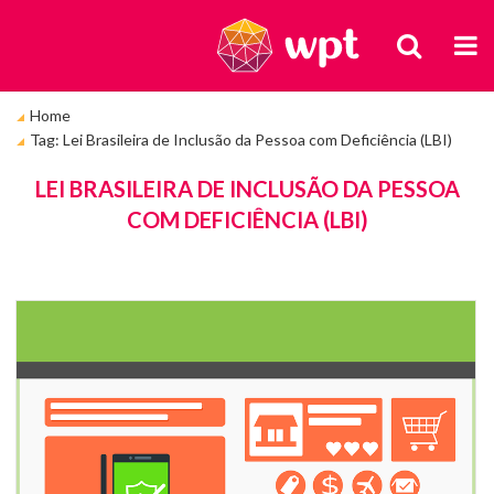
BUSCA
M
Você
Home
está
Tag: Lei Brasileira de Inclusão da Pessoa com Deficiência (LBI)
em:
TAGS
LEI BRASILEIRA DE INCLUSÃO DA PESSOA
COM DEFICIÊNCIA (LBI)
Ar
da
te
de
u
co
mo
u