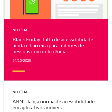
lo
on
NOTÍCIA
Black Friday: falta de acessibilidade
ainda é barreira para milhões de
pessoas com deficiência
24/10/2025
NOTÍCIA
ABNT lança norma de acessibilidade
em aplicativos móveis