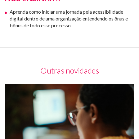
Aprenda como iniciar uma jornada pela acessibilidade
digital dentro de uma organização entendendo os ônus e
bônus de todo esse processo.
Outras novidades
Mu
de
co
e
u
m
de
tr