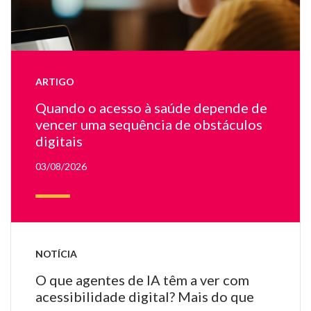
fa
te
e
u
la
ARTIGO
on
ap
Quando o acesso à saúde depende de
u
vencer uma sequência de obstáculos
mé
digitais
03/08/2026
NOTÍCIA
O que agentes de IA têm a ver com
acessibilidade digital? Mais do que