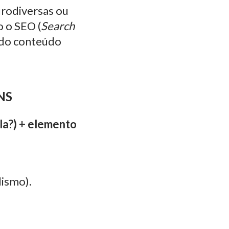
urodiversas ou
o o SEO (
Search
 do conteúdo
NS
la?) + elemento
dismo).