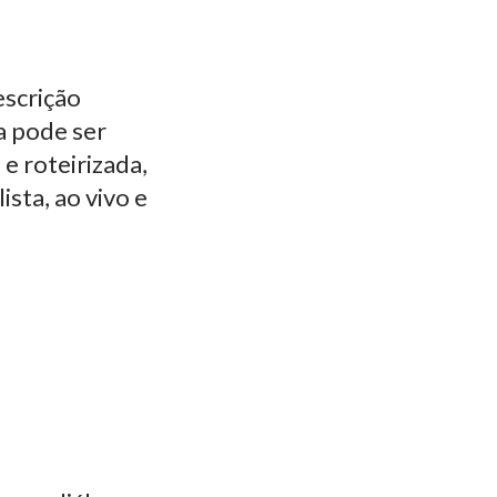
escrição
a pode ser
e roteirizada,
sta, ao vivo e