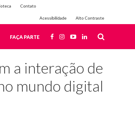
ioteca
Contato
Acessibilidade
Alto Contraste
Siga-
nos
FACEBOOK
INSTAGRAM
YOUTUBE
LINKEDIN
O
FAÇA PARTE
nas
redes
BUSCA
sociais
am a interação de
no mundo digital