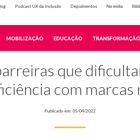
log
Podcast UX da Inclusão
Depoimentos
Na mídia
Bibl
MOBILIZAÇÃO
EDUCAÇÃO
TRANSFORMAÇÃ
ltam a interação de pessoas com deficiência com marcas no mundo digital
barreiras que dificult
iciência com marcas 
Publicado em: 05/04/2022