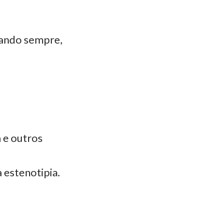
pando sempre,
 e outros
 estenotipia.