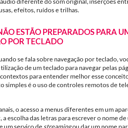
áudio diferente do som original, inserções ent
as, efeitos, ruídos e trilhas.
 NÃO ESTÃO PREPARADOS PARA U
O POR TECLADO
ando se fala sobre navegação por teclado, vo
utilização de um teclado para navegar pelas pá
 contextos para entender melhor esse conceit
o simples é o uso de controles remotos de tel
anais, o acesso a menus diferentes em um apa
, a escolha das letras para escrever o nome de
de um serviço de
streaming
ou dar um nome par