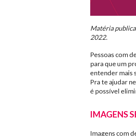
Matéria publicad
2022.
Pessoas com def
para que um pro
entender mais s
Pra te ajudar n
é possível elim
IMAGENS S
Imagens com des