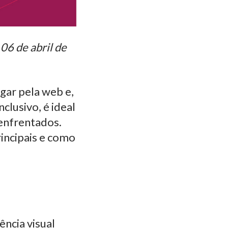
06 de abril de
gar pela web e,
clusivo, é ideal
 enfrentados.
rincipais e como
ncia visual