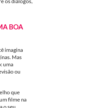
re os diálogos,
MA BOA
cê imagina
ginas. Mas
o: uma
evisão ou
relho que
 um filme na
a o seu