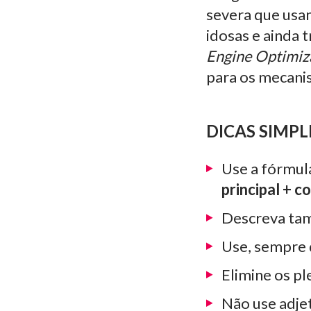
severa que usam
idosas e ainda 
Engine Optimiz
para os mecanis
DICAS SIMPL
Use a fórmula
principal + 
Descreva tam
Use, sempre 
Elimine os pl
Não use adjet