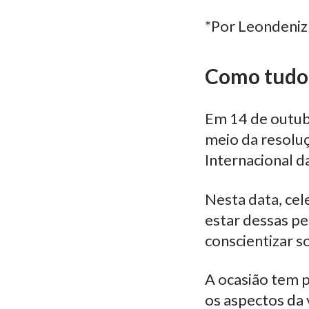
*Por Leondeniz
Como tudo
Em 14 de outub
meio da resolu
Internacional d
Nesta data, ce
estar dessas p
conscientizar s
A ocasião tem p
os aspectos da v