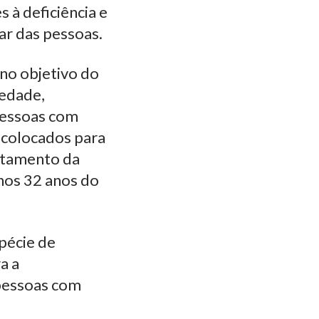
à deficiência e
ar das pessoas.
no objetivo do
iedade,
pessoas com
 colocados para
rtamento da
nos 32 anos do
pécie de
a a
 pessoas com