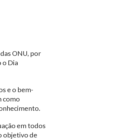
idas ONU, por
 o Dia
os e o bem-
em como
 conhecimento.
tuação em todos
o objetivo de