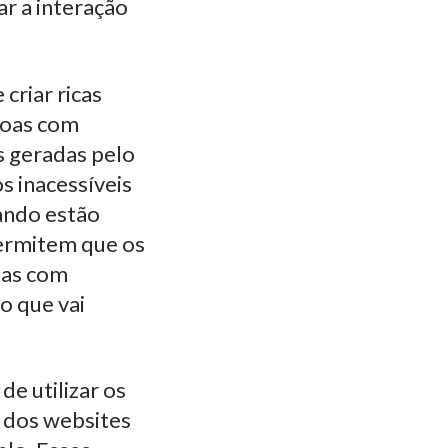
r a interação
criar ricas
soas com
s geradas pelo
s inacessíveis
ando estão
permitem que os
oas com
o que vai
e utilizar os
a dos websites