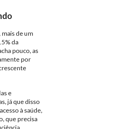
ndo
, mais de um
 15% da
acha pouco, as
vamente por
crescente
as e
, já que disso
acesso à saúde,
o, que precisa
ciência,