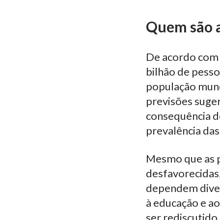
Quem são a
De acordo com 
bilhão de pesso
população mundi
previsões suge
consequência d
prevalência das
Mesmo que as p
desfavorecidas,
dependem diver
à educação e ao
ser rediscutido