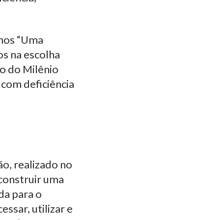
rmos “Uma
os na escolha
o do Milênio
com deficiência
o, realizado no
construir uma
da para o
ssar, utilizar e