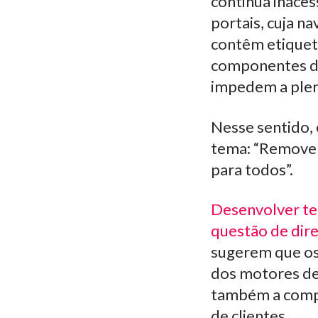
continua inaces
portais, cuja 
contêm etiqueta
componentes de
impedem a plen
Nesse sentido, 
tema: “Removend
para todos”.
Desenvolver te
questão de dir
sugerem que os
dos motores de
também a compa
de clientes.