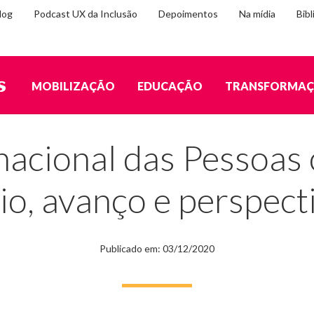
log
Podcast UX da Inclusão
Depoimentos
Na mídia
Bibl
MOBILIZAÇÃO
EDUCAÇÃO
TRANSFORMA
 com Deficiência: início, avanço e perspectivas
nacional das Pessoas
cio, avanço e perspect
Publicado em: 03/12/2020