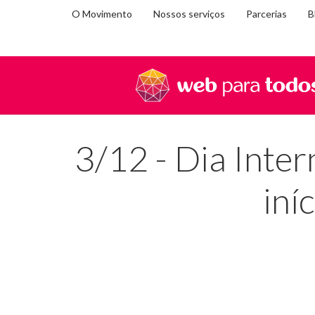
O Movimento
Nossos serviços
Parcerias
B
Você
Home
Blog
3/12 – Dia Internacional das Pessoas
está
em:
3/12 - Dia Inter
iní