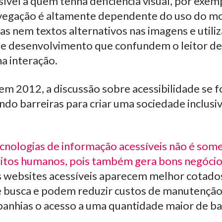
sível a quem tenha deficiência visual, por exem
navegação é altamente dependente do uso do m
s nem textos alternativos nas imagens e utili
 desenvolvimento que confundem o leitor de 
a interação.
em 2012, a discussão sobre acessibilidade se 
o barreiras para criar uma sociedade inclusiv
cnologias de informação acessíveis não é som
eitos humanos, pois também gera bons negóci
 websites acessíveis aparecem melhor cotados
 busca e podem reduzir custos de manutençã
nhias o acesso a uma quantidade maior de b