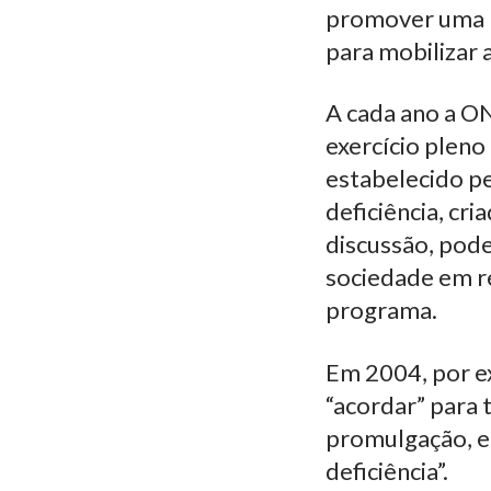
promover uma m
para mobilizar 
A cada ano a O
exercício pleno
estabelecido p
deficiência, c
discussão, pod
sociedade em r
programa.
Em 2004, por e
“acordar” para 
promulgação, e
deficiência”.