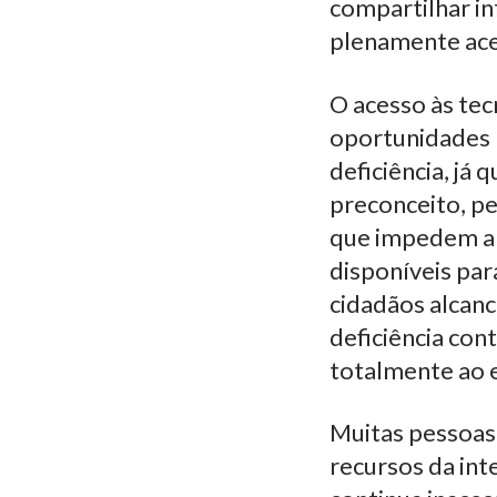
compartilhar in
plenamente aces
O acesso às tec
oportunidades 
deficiência, já
preconceito, pe
que impedem a 
disponíveis pa
cidadãos alcan
deficiência con
totalmente ao e
Muitas pessoas 
recursos da int