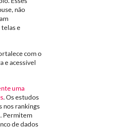
plo. Esses
ouse, não
zam
telas e
fortalece com o
a e acessível
ente uma
os
. Os estudos
 nos rankings
o. Permitem
anco de dados