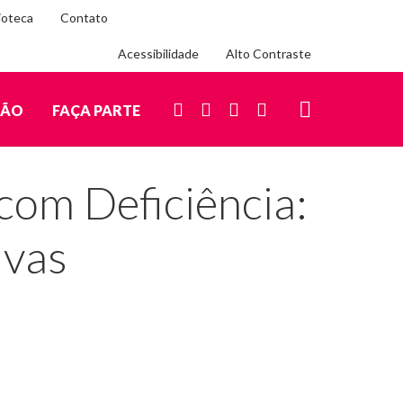
ioteca
Contato
Acessibilidade
Alto Contraste
Siga-
nos
FACEBOOK
INSTAGRAM
YOUTUBE
LINKEDIN
ÇÃO
FAÇA PARTE
nas
redes
BUSCA
sociais
 com Deficiência:
ivas