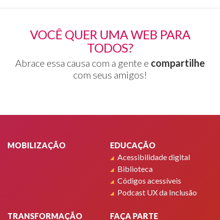
VOCÊ QUER UMA WEB PARA
TODOS?
Abrace essa causa com a gente e
compartilhe
com seus amigos!
Rodapé
MOBILIZAÇÃO
EDUCAÇÃO
Acessibilidade digital
Biblioteca
Códigos acessíveis
Podcast UX da Inclusão
TRANSFORMAÇÃO
FAÇA PARTE