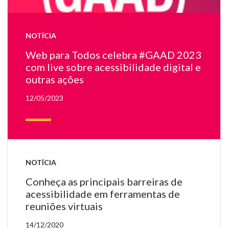
do
G
e
NOTÍCIA
W
pa
Web para Todos celebra #GAAD 2023
To
com live sobre acessibilidade digital e
outras ações
12/05/2023
NOTÍCIA
Conheça as principais barreiras de
acessibilidade em ferramentas de
reuniões virtuais
14/12/2020