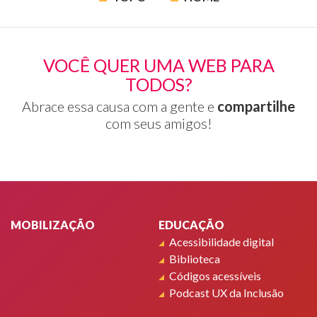
VOCÊ QUER UMA WEB PARA
TODOS?
Abrace essa causa com a gente e
compartilhe
com seus amigos!
Rodapé
MOBILIZAÇÃO
EDUCAÇÃO
Acessibilidade digital
Biblioteca
Códigos acessíveis
Podcast UX da Inclusão