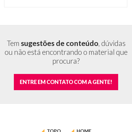
de
au
en
ou
de
Tem
sugestões de conteúdo
, dúvidas
ou não está encontrando o material que
procura?
ENTRE EM CONTATO COM A GENTE!
TOPO
HOME