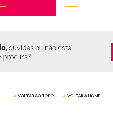
e
do
, dúvidas ou não está
e procura?
VOLTAR AO
TOPO
VOLTAR À
HOME