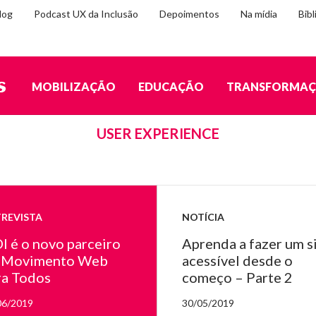
log
Podcast UX da Inclusão
Depoimentos
Na mídia
Bibl
MOBILIZAÇÃO
EDUCAÇÃO
TRANSFORMA
TAGS
USER EXPERIENCE
REVISTA
NOTÍCIA
i
I é o novo parceiro
Aprenda a fazer um s
 Movimento Web
acessível desde o
ra Todos
começo – Parte 2
06/2019
30/05/2019