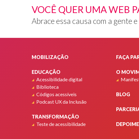
VOCÊ QUER UMA WEB P
Abrace essa causa com a gente e
Rodapé
MOBILIZAÇÃO
FAÇA PA
EDUCAÇÃO
O MOVI
Acessibilidade digital
Manifes
Biblioteca
Códigos acessíveis
BLOG
Podcast UX da Inclusão
PARCERI
TRANSFORMAÇÃO
Teste de acessibilidade
DEPOIM