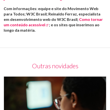
Com informações: equipe e site do Movimento Web
para Todos; W3C Brasil; Reinaldo Ferraz, especialista
em desenvolvimento web do W3C Brasil;
Como tornar
um conteúdo acessível
; e os sites que inserimos ao
longo da matéria.
Outras novidades
Mu
de
co
e
u
m