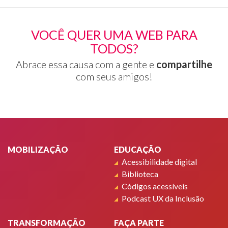
VOCÊ QUER UMA WEB PARA
TODOS?
Abrace essa causa com a gente e
compartilhe
com seus amigos!
Rodapé
MOBILIZAÇÃO
EDUCAÇÃO
Acessibilidade digital
Biblioteca
Códigos acessíveis
Podcast UX da Inclusão
TRANSFORMAÇÃO
FAÇA PARTE