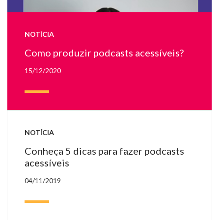
em
Eli
Ma
NOTÍCIA
Como produzir podcasts acessíveis?
15/12/2020
NOTÍCIA
Conheça 5 dicas para fazer podcasts
acessíveis
04/11/2019