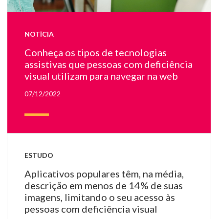
u
te
c
NOTÍCIA
de
co
Conheça os tipos de tecnologias
e
assistivas que pessoas com deficiência
a
visual utilizam para navegar na web
ou
e
07/12/2022
u
di
Bra
El
us
fo
ESTUDO
gr
Aplicativos populares têm, na média,
no
descrição em menos de 14% de suas
ou
imagens, limitando o seu acesso às
e
sor
pessoas com deficiência visual