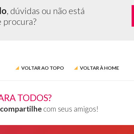
do
, dúvidas ou não está
e procura?
VOLTAR AO
TOPO
VOLTAR À
HOME
ARA TODOS?
compartilhe
com seus amigos!