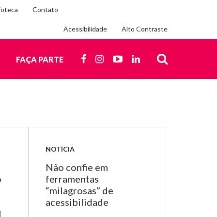
ioteca
Contato
Acessibilidade
Alto Contraste
Siga-
nos
FACEBOOK
INSTAGRAM
YOUTUBE
LINKEDIN
O
FAÇA PARTE
nas
redes
BUSCA
sociais
NOTÍCIA
Não confie em
o
ferramentas
“milagrosas” de
acessibilidade
l