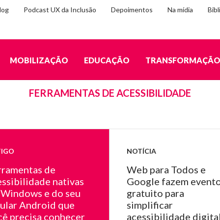
log
Podcast UX da Inclusão
Depoimentos
Na mídia
Bibl
MOBILIZAÇÃO
EDUCAÇÃO
TRANSFORMAÇÃ
TAGS
FERRAMENTAS DE ACESSIBILIDADE
o
TIGO
NOTÍCIA
rramentas de
Web para Todos e
ssibilidade nativas
Google fazem event
 Windows e do seu
gratuito para
lular Android que
simplificar
os
cê precisa conhecer
acessibilidade digita