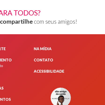
ARA TODOS?
s.
compartilhe
com seus amigos!
da
RTE
NA MÍDIA
MENTO
CONTATO
to
ACESSIBILIDADE
AS
as
ENTOS