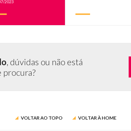
07/2023
s
s,
do
, dúvidas ou não está
e procura?
VOLTAR AO
TOPO
VOLTAR À
HOME