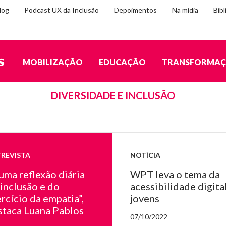
log
Podcast UX da Inclusão
Depoimentos
Na mídia
Bibl
MOBILIZAÇÃO
EDUCAÇÃO
TRANSFORMA
TAGS
DIVERSIDADE E INCLUSÃO
REVISTA
NOTÍCIA
uma reflexão diária
WPT leva o tema da
 inclusão e do
acessibilidade digital
rcício da empatia”,
jovens
staca Luana Pablos
07/10/2022