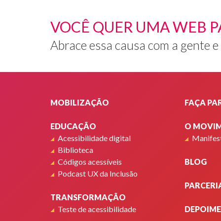
também
são
VOCÊ QUER UMA WEB P
castanho
Veste
Abrace essa causa com a gente e
uma
camisa
estampa
Rodapé
e
colorida
MOBILIZAÇÃO
FAÇA PA
e
está
EDUCAÇÃO
O MOVI
apoiada
em
Acessibilidade digital
Manifes
uma
Biblioteca
parede
Códigos acessíveis
BLOG
de
Podcast UX da Inclusão
vidro
PARCERI
com
TRANSFORMAÇÃO
prateleir
Teste de acessibilidade
DEPOIM
de