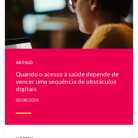
u
m
de
tr
fa
te
e
u
la
ARTIGO
on
ap
Quando o acesso à saúde depende de
u
vencer uma sequência de obstáculos
mé
digitais
03/08/2026