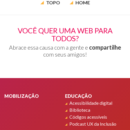
TOPO
HOME
VOCÊ QUER UMA WEB PARA
TODOS?
Abrace essa causa com a gente e
compartilhe
com seus amigos!
Rodapé
MOBILIZAÇÃO
EDUCAÇÃO
Acessibilidade digital
Biblioteca
Códigos acessíveis
Podcast UX da Inclusão