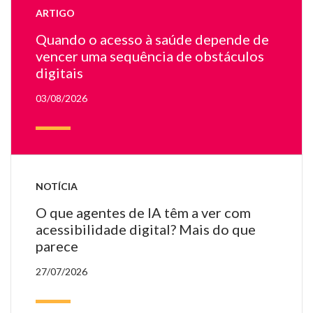
ARTIGO
on
ap
Quando o acesso à saúde depende de
u
vencer uma sequência de obstáculos
mé
digitais
03/08/2026
NOTÍCIA
O que agentes de IA têm a ver com
acessibilidade digital? Mais do que
parece
27/07/2026