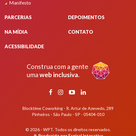
Manifesto
PARCERIAS
DEPOIMENTOS
NA MÍDIA
CONTATO
ACESSIBILIDADE
Construa com a gente
uma
web inclusiva
.
Facebook
Instagram
YouTube
LinkedIn
Blocktime Coworking - R. Artur de Azevedo, 289
Pinheiros - São Paulo - SP - 05404-010
© 2026 - WPT.
Todos os direitos reservados.
Produzido por
Espiral Interativa