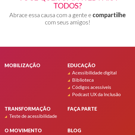
TODOS?
Abrace essa causa com a gente e
compartilhe
com seus amigos!
Rodapé
MOBILIZAÇÃO
EDUCAÇÃO
Acessibilidade digital
Biblioteca
Códigos acessíveis
Podcast UX da Inclusão
TRANSFORMAÇÃO
FAÇA PARTE
Teste de acessibilidade
O MOVIMENTO
BLOG