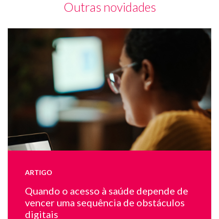
Outras novidades
Mu
de
co
e
u
m
de
tr
fa
te
e
u
la
ARTIGO
on
ap
Quando o acesso à saúde depende de
u
vencer uma sequência de obstáculos
mé
digitais