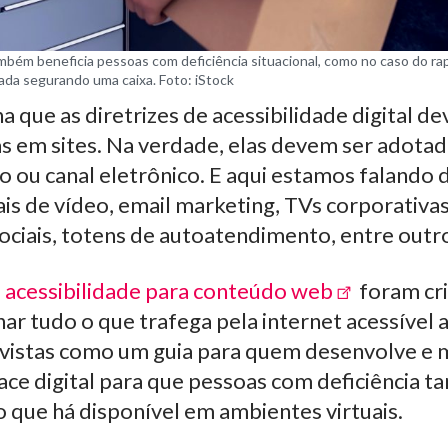
também beneficia pessoas com deficiência situacional, como no caso do ra
da segurando uma caixa. Foto: iStock
a que as diretrizes de acessibilidade digital d
as em sites. Na verdade, elas devem ser adota
o ou canal eletrônico. E aqui estamos falando d
nais de vídeo, email marketing, TVs corporativa
 sociais, totens de autoatendimento, entre outr
e acessibilidade para conteúdo web
foram cr
nar tudo o que trafega pela internet acessível
 vistas como um guia para quem desenvolve e
face digital para que pessoas com deficiência
o que há disponível em ambientes virtuais.