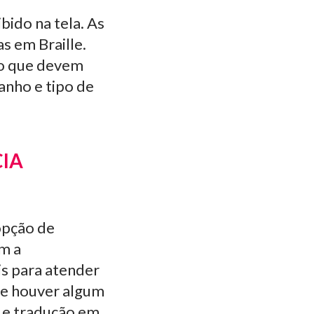
bido na tela. As
s em Braille.
do que devem
anho e tipo de
CIA
opção de
m a
is para atender
Se houver algum
a e tradução em