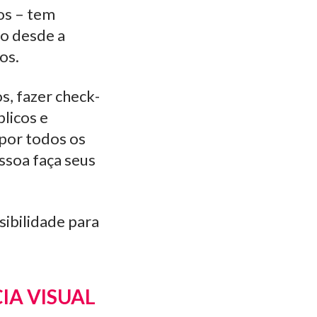
os – tem
ão desde a
ios.
s, fazer check-
blicos e
 por todos os
ssoa faça seus
sibilidade para
IA VISUAL