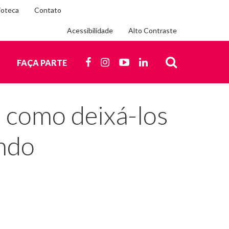
ioteca
Contato
Acessibilidade
Alto Contraste
Siga-
nos
FACEBOOK
INSTAGRAM
YOUTUBE
LINKEDIN
O
FAÇA PARTE
nas
redes
BUSCA
sociais
 como deixá-los
undo