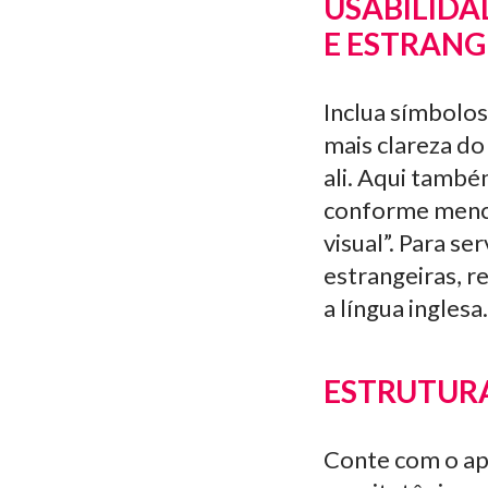
USABILIDA
E ESTRANG
Inclua símbolos
mais clareza do
ali. Aqui també
conforme menci
visual”. Para s
estrangeiras, 
a língua inglesa.
ESTRUTURA
Conte com o apo