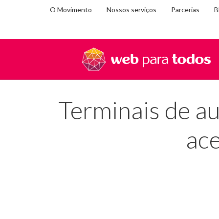
O Movimento
Nossos serviços
Parcerias
B
Você
Home
Blog
Terminais de autoatendimento: saib
está
em:
Terminais de a
ace