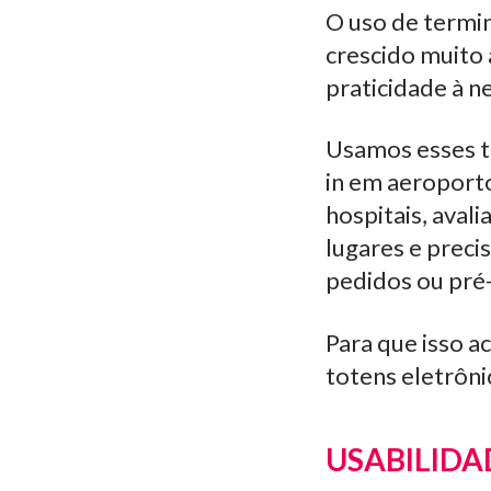
O uso de termi
crescido muito 
praticidade à n
Usamos esses to
in em aeroporto
hospitais, aval
lugares e preci
pedidos ou pré
Para que isso a
totens eletrôni
USABILIDA