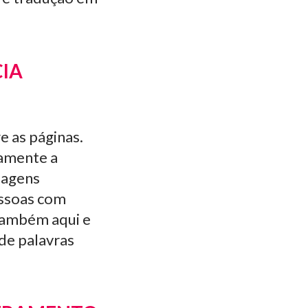
CIA
 as páginas.
camente a
magens
essoas com
 também aqui e
 de palavras