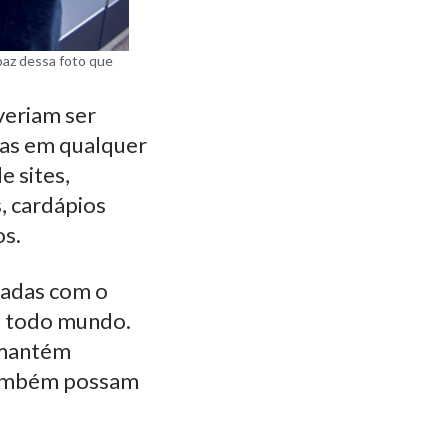
paz dessa foto que
everiam ser
das em qualquer
e sites,
s, cardápios
os.
iadas com o
 a todo mundo.
 mantém
 também possam