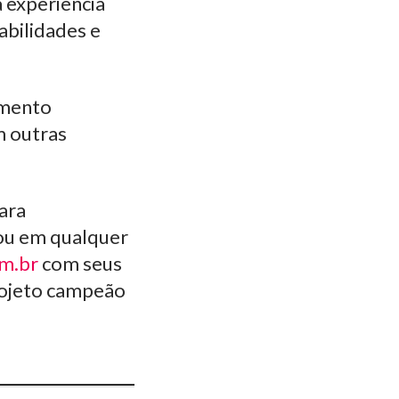
a experiência
abilidades e
imento
m outras
ara
 ou em qualquer
m.br
com seus
rojeto campeão