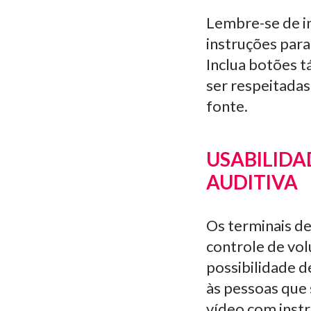
Lembre-se de in
instruções para
Inclua botões t
ser respeitadas
fonte.
USABILIDA
AUDITIVA
Os terminais d
controle de vo
possibilidade d
às pessoas que
vídeo com instr