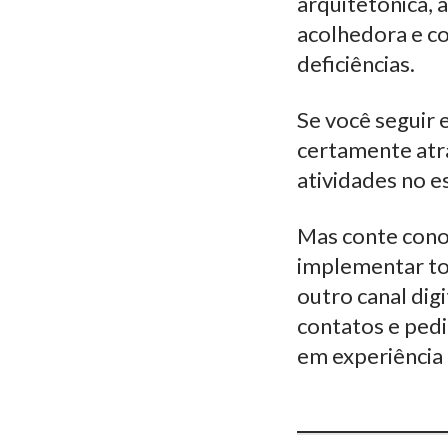
arquitetônica, 
acolhedora e co
deficiências.
Se você seguir 
certamente atra
atividades no 
Mas conte conos
implementar tod
outro canal dig
contatos e ped
em experiência 