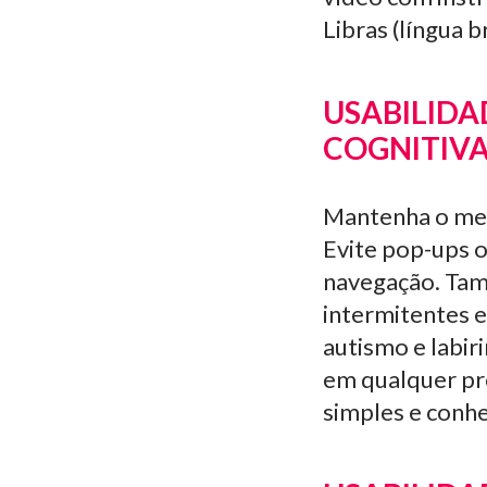
Libras (língua br
USABILIDA
COGNITIV
Mantenha o mes
Evite pop-ups 
navegação. Tam
intermitentes 
autismo e labir
em qualquer pro
simples e conhe