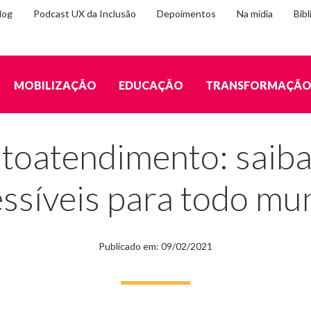
log
Podcast UX da Inclusão
Depoimentos
Na mídia
Bibl
MOBILIZAÇÃO
EDUCAÇÃO
TRANSFORMAÇÃ
a como deixá-los acessíveis para todo mundo
utoatendimento: saiba
ssíveis para todo m
Publicado em: 09/02/2021