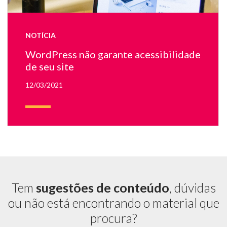
N
te
há
NOTÍCIA
u
te
WordPress não garante acessibilidade
do
de seu site
Wo
12/03/2021
Tem
sugestões de conteúdo
, dúvidas
ou não está encontrando o material que
procura?