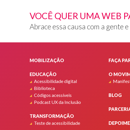
tela
de
VOCÊ QUER UMA WEB P
um
tablet
Abrace essa causa com a gente e
que
está
apoiado
Rodapé
em
suas
MOBILIZAÇÃO
FAÇA PA
pernas.
Há
EDUCAÇÃO
O MOVI
o
texto:
Acessibilidade digital
Manifes
"Todos
Biblioteca
merece
Códigos acessíveis
BLOG
uma
Podcast UX da Inclusão
web
PARCERI
acessível
TRANSFORMAÇÃO
indepen
Teste de acessibilidade
DEPOIM
das