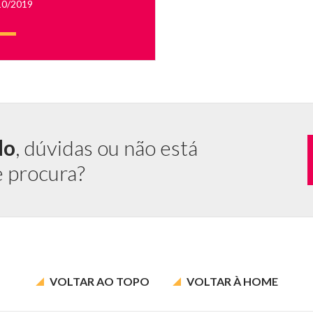
10/2019
.
do
, dúvidas ou não está
e procura?
VOLTAR AO
TOPO
VOLTAR À
HOME