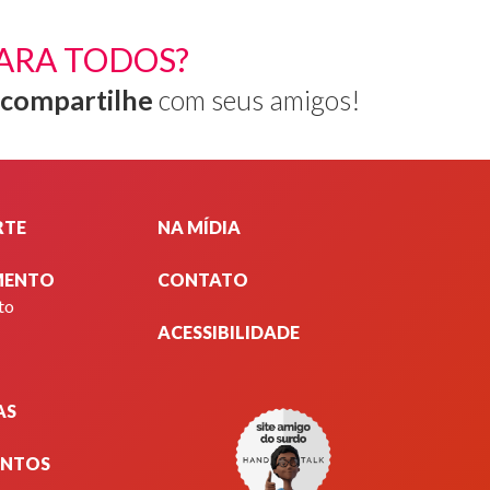
ARA TODOS?
compartilhe
com seus amigos!
RTE
NA MÍDIA
MENTO
CONTATO
to
ACESSIBILIDADE
m
AS
,
dentemente
ENTOS