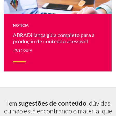
u
co
c
ch
NOTÍCIA
ao
la
ABRADi lança guia completo para a
e
produção de conteúdo acessível
u
sm
17/12/2019
Tem
sugestões de conteúdo
, dúvidas
ou não está encontrando o material que