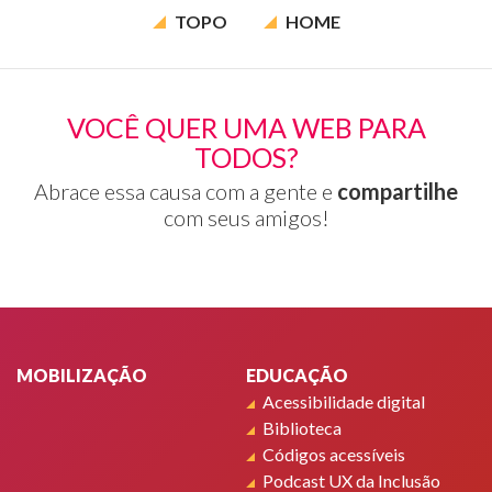
TOPO
HOME
VOCÊ QUER UMA WEB PARA
TODOS?
Abrace essa causa com a gente e
compartilhe
com seus amigos!
Rodapé
MOBILIZAÇÃO
EDUCAÇÃO
Acessibilidade digital
Biblioteca
Códigos acessíveis
Podcast UX da Inclusão