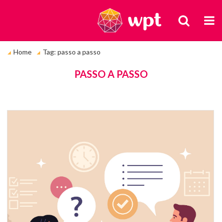
BUSCA
M
Você
Home
Tag: passo a passo
está
em:
TAGS
PASSO A PASSO
Il
de
u
mu
ne
e
u
h
br
c