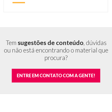
c
as
m
es
e
bo
ab
Tem
sugestões de conteúdo
, dúvidas
si
ou não está encontrando o material que
co
A
procura?
re
de
há
ENTRE EM CONTATO COM A GENTE!
ba
de
di