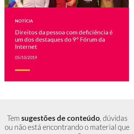
da
ou
so
NOTÍCIA
Direitos da pessoa com deficiência é
um dos destaques do 9º Fórum da
Internet
05/10/2019
Tem
sugestões de conteúdo
, dúvidas
ou não está encontrando o material que