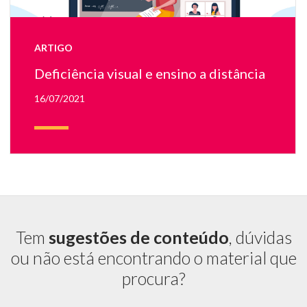
no
A
ce
ARTIGO
há
u
Deficiência visual e ensino a distância
no
c
16/07/2021
u
pr
na
tel
Tem
sugestões de conteúdo
, dúvidas
ou não está encontrando o material que
procura?