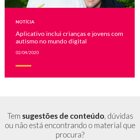
e
es
e
NOTÍCIA
u
ár
Aplicativo inclui crianças e jovens com
ex
autismo no mundo digital
c
pl
02/04/2020
ao
fu
Tem
sugestões de conteúdo
, dúvidas
ou não está encontrando o material que
procura?