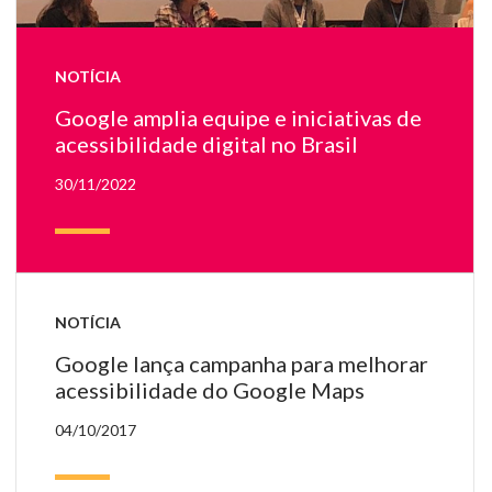
de
ce
de
NOTÍCIA
15
pe
Google amplia equipe e iniciativas de
e
acessibilidade digital no Brasil
u
sa
30/11/2022
fe
NOTÍCIA
Google lança campanha para melhorar
acessibilidade do Google Maps
04/10/2017