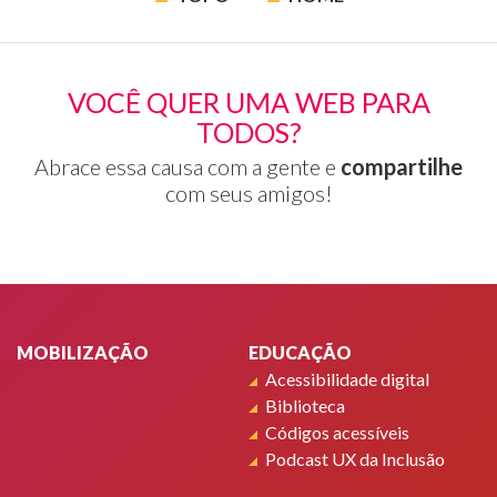
VOCÊ QUER UMA WEB PARA
TODOS?
Abrace essa causa com a gente e
compartilhe
com seus amigos!
Rodapé
MOBILIZAÇÃO
EDUCAÇÃO
Acessibilidade digital
Biblioteca
Códigos acessíveis
Podcast UX da Inclusão