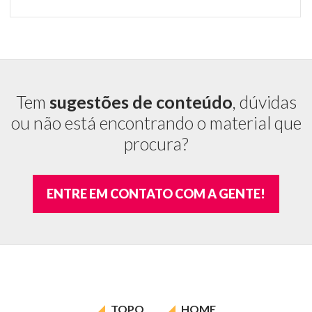
é
in
Tem
sugestões de conteúdo
, dúvidas
ou não está encontrando o material que
procura?
ENTRE EM CONTATO COM A GENTE!
TOPO
HOME