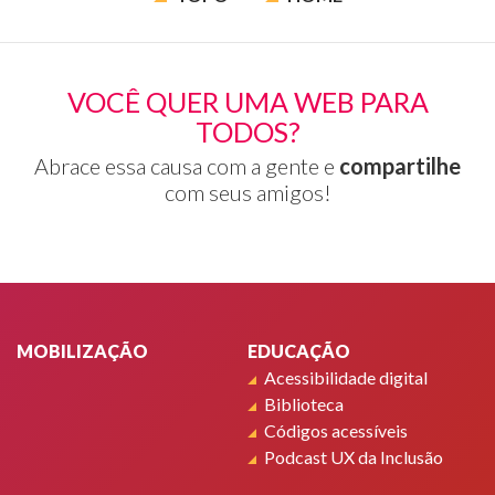
VOCÊ QUER UMA WEB PARA
TODOS?
Abrace essa causa com a gente e
compartilhe
com seus amigos!
Rodapé
MOBILIZAÇÃO
EDUCAÇÃO
Acessibilidade digital
Biblioteca
Códigos acessíveis
Podcast UX da Inclusão