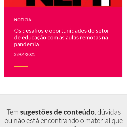
u
pr
tr
NOTÍCIA
Os desafios e oportunidades do setor
de educação com as aulas remotas na
pandemia
28/04/2021
Tem
sugestões de conteúdo
, dúvidas
ou não está encontrando o material que