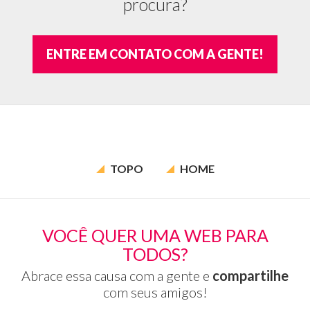
procura?
a
ex
do
ENTRE EM CONTATO COM A GENTE!
hi
na
TOPO
HOME
VOCÊ QUER UMA WEB PARA
TODOS?
Abrace essa causa com a gente e
compartilhe
com seus amigos!