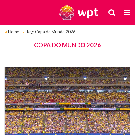
BUSCA
M
Você
Home
Tag: Copa do Mundo 2026
está
em:
TAGS
COPA DO MUNDO 2026
Fo
aé
do
gr
do
N
St
c
as
ba