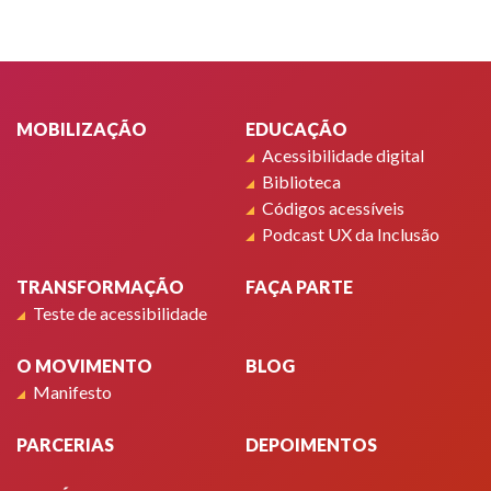
N
p
te
Rodapé
a
w
MOBILIZAÇÃO
EDUCAÇÃO
qu
Acessibilidade digital
qu
-
Biblioteca
30
Códigos acessíveis
e
Podcast UX da Inclusão
31
de
TRANSFORMAÇÃO
FAÇA PARTE
ou
Teste de acessibilidade
-
Sã
O MOVIMENTO
BLOG
Pa
Manifesto
Br
-
PARCERIAS
DEPOIMENTOS
e
u