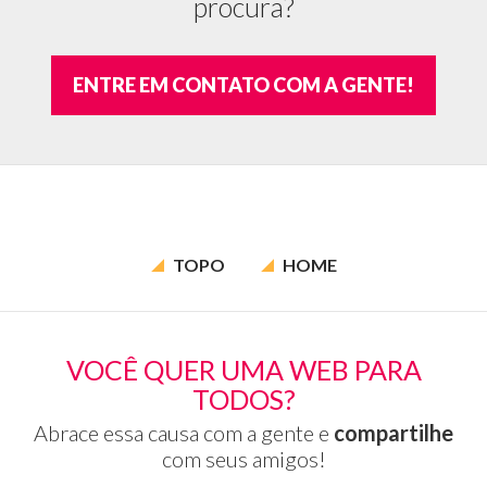
procura?
fu
há
u
ENTRE EM CONTATO COM A GENTE!
pa
c
in
so
a
Co
We
e
TOPO
HOME
u
te
c
o
VOCÊ QUER UMA WEB PARA
te
TODOS?
"C
We
Abrace essa causa com a gente e
compartilhe
20
com seus amigos!
-