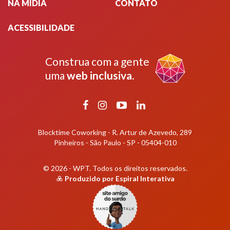
il
NA MÍDIA
CONTATO
c
nu
ACESSIBILIDADE
ol
e
ou
Construa com a gente
el
uma
web inclusiva
.
Facebook
Instagram
YouTube
LinkedIn
Blocktime Coworking - R. Artur de Azevedo, 289
Pinheiros - São Paulo - SP - 05404-010
© 2026 - WPT.
Todos os direitos reservados.
Produzido por
Espiral Interativa