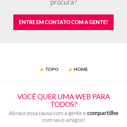
procura?
c
as
m
ENTRE EM CONTATO COM A GENTE!
es
e
bo
ab
si
co
A
re
TOPO
HOME
de
há
ba
de
VOCÊ QUER UMA WEB PARA
di
TODOS?
Abrace essa causa com a gente e
compartilhe
com seus amigos!