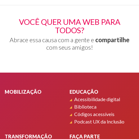
VOCÊ QUER UMA WEB PARA
TODOS?
Abrace essa causa com a gente e
compartilhe
com seus amigos!
Rodapé
MOBILIZAÇÃO
EDUCAÇÃO
Acessibilidade digital
Biblioteca
Códigos acessíveis
Podcast UX da Inclusão
TRANSFORMAÇÃO
FAÇA PARTE