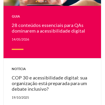
se
u
sm
GUIA
so
u
28 conteúdos essenciais para QAs
me
dominarem a acessibilidade digital
de
tr
14/05/2026
Ac
do
cel
su
gr
di
NOTÍCIA
de
COP 30 e acessibilidade digital: sua
ba
organização está preparada para um
de
debate inclusivo?
di
c
19/10/2025
es
do