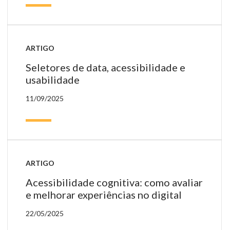
de
av
e
íc
ARTIGO
de
Seletores de data, acessibilidade e
per
usabilidade
11/09/2025
ARTIGO
Acessibilidade cognitiva: como avaliar
e melhorar experiências no digital
22/05/2025