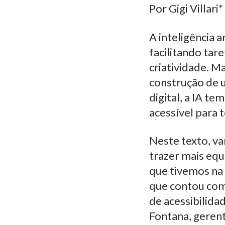
Por Gigi Villari*
A inteligência a
facilitando tar
criatividade. M
construção de u
digital, a IA te
acessível para 
Neste texto, v
trazer mais equ
que tivemos na 
que contou com a
de acessibilida
Fontana, gerent