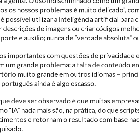
a a gente. O uso indiscriminado como um gran
dos os nossos problemas é muito delicado”, co
 possível utilizar a inteligência artificial para 
er descrições de imagens ou criar códigos mel
porte e auxílio; nunca de “verdade absoluta” o
os importantes com questões de privacidade e
com um grande problema: a falta de conteúdo e
rtório muito grande em outros idiomas – prin
m português ainda é algo escasso.
que deve ser observado é que muitas empresa
o “IA” nada mais são, na prática, do que scrip
cimentos e retornam o resultado com base na
quisado.