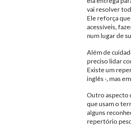
ela entrega par
vai resolver to
Ele reforça que é
acessíveis, faz
num lugar de su
Além de cuidad
preciso lidar 
Existe um repe
inglês -, mas e
Outro aspecto 
que usam o term
alguns reconhe
repertório pes