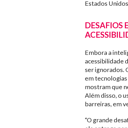
Estados Unidos
DESAFIOS E
ACESSIBILI
Embora a intelig
acessibilidade 
ser ignorados. 
em tecnologias 
mostram que ne
Além disso, o u
barreiras, em v
“O grande desaf