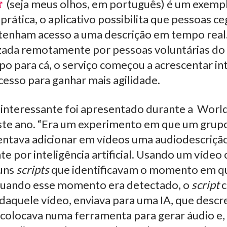
(seja meus olhos, em português) é um exemp
 prática, o aplicativo possibilita que pessoas c
tenham acesso a uma descrição em tempo real. 
izada remotamente por pessoas voluntárias do
 para cá, o serviço começou a acrescentar int
ocesso para ganhar mais agilidade.
interessante foi apresentado durante a Wor
te ano. “Era um experimento em que um grup
tentava adicionar em vídeos uma audiodescrição
 por inteligência artificial. Usando um vídeo
guns
scripts
que identificavam o momento em q
 Quando esse momento era detectado, o
script
c
daquele vídeo, enviava para uma IA, que descr
 colocava numa ferramenta para gerar áudio e,