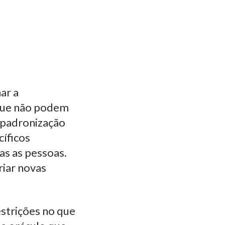
ar a
 que não podem
e padronização
cíficos
s as pessoas.
riar novas
estrições no que