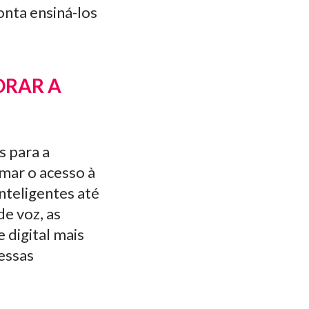
nta ensiná-los
ORAR A
s para a
mar o acesso à
inteligentes até
e voz, as
 digital mais
essas