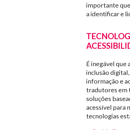
importante que
a identificar e 
TECNOLOGI
ACESSIBILI
É inegável que a
inclusão digita
informação e ao
tradutores em 
soluções basead
acessível para 
tecnologias est