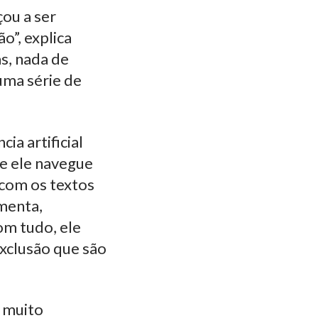
çou a ser
o”, explica
s, nada de
ma série de
ia artificial
ue ele navegue
 com os textos
ementa,
om tudo, ele
exclusão que são
 muito