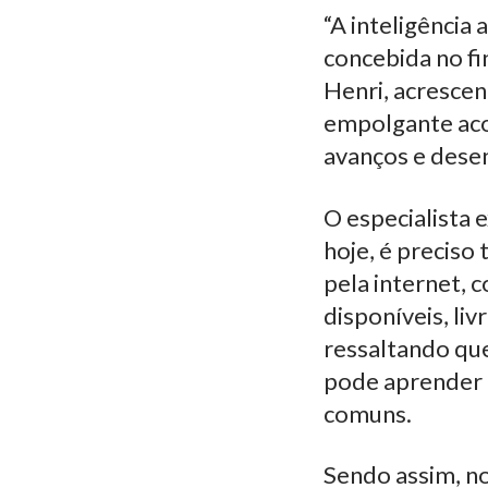
“A inteligência 
concebida no fi
Henri, acrescen
empolgante aco
avanços e dese
O especialista e
hoje, é preciso
pela internet, 
disponíveis, liv
ressaltando qu
pode aprender t
comuns.
Sendo assim, n