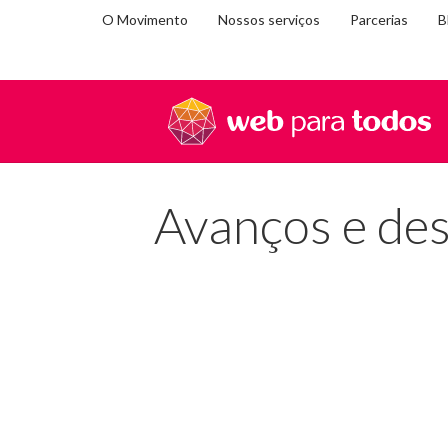
O Movimento
Nossos serviços
Parcerias
B
Você
Home
Blog
Avanços e desafios da inteligência art
está
em:
Avanços e desa