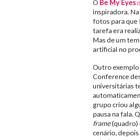
O
Be My Eyes
inspiradora. Na
fotos para que 
tarefa era real
Mas de um tempo
artificial no pr
Outro exemplo 
Conference des
universitárias 
automaticamente
grupo criou al
pausa na fala.
frame
(quadro) 
cenário, depois