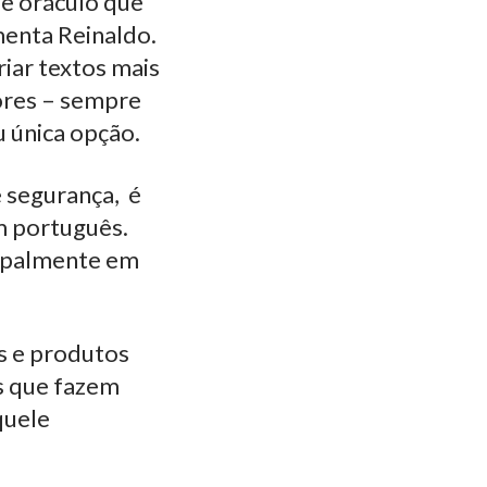
de oráculo que
menta Reinaldo.
criar textos mais
hores – sempre
u única opção.
 segurança, é
m português.
cipalmente em
s e produtos
ts que fazem
quele