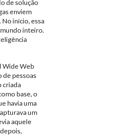
lo de solução
egas enviem
No início, essa
 mundo inteiro.
eligência
ld Wide Web
o de pessoas
 criada
 como base, o
ue havia uma
apturava um
evia aquele
 depois,