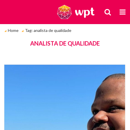
BUSCA
M
Você
Home
Tag: analista de qualidade
está
em:
TAGS
ANALISTA DE QUALIDADE
Fo
de
Di
Co
de
pe
e
e
pr
pl