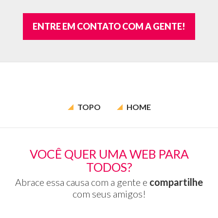
Go
Fa
ENTRE EM CONTATO COM A GENTE!
Tw
Sp
en
ou
TOPO
HOME
VOCÊ QUER UMA WEB PARA
TODOS?
Abrace essa causa com a gente e
compartilhe
com seus amigos!