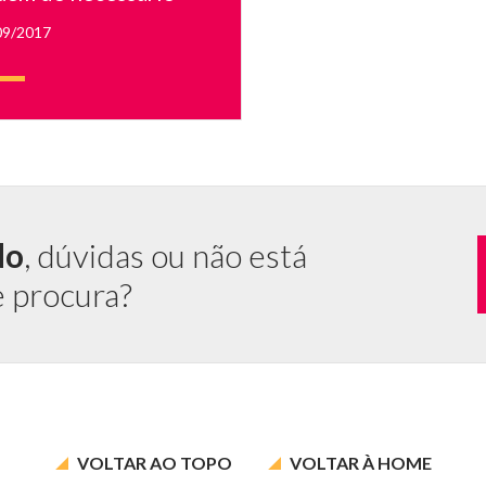
e.
09/2017
do
, dúvidas ou não está
e procura?
VOLTAR AO
TOPO
VOLTAR À
HOME