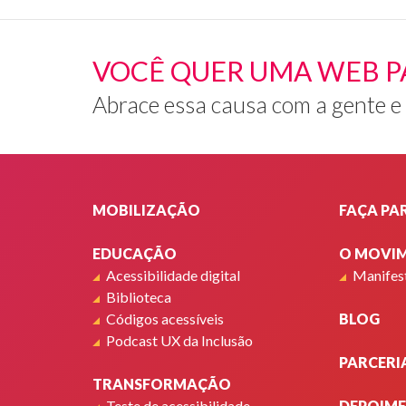
VOCÊ QUER UMA WEB P
Abrace essa causa com a gente e
Rodapé
MOBILIZAÇÃO
FAÇA PA
EDUCAÇÃO
O MOVI
Acessibilidade digital
Manifes
Biblioteca
Códigos acessíveis
BLOG
Podcast UX da Inclusão
PARCERI
TRANSFORMAÇÃO
Teste de acessibilidade
DEPOIM