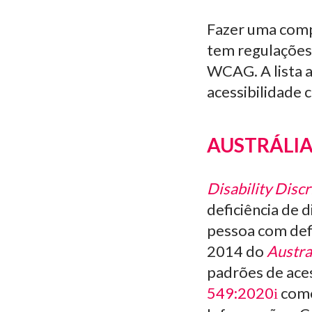
Fazer uma compa
tem regulações
WCAG. A lista a
acessibilidade 
AUSTRÁLI
Disability Disc
deficiência de 
pessoa com defi
2014 do
Austra
padrões de aces
549:2020
como