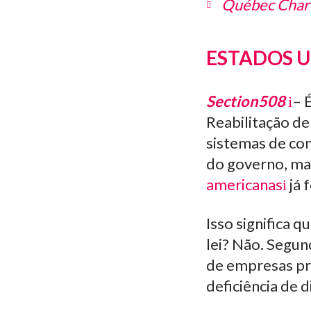
Québec Chart
ESTADOS 
Section508
– 
Reabilitação d
sistemas de com
do governo, mas
americanas
já 
Isso significa 
lei? Não. Segun
de empresas pr
deficiência de 