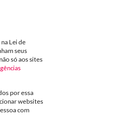
 na Lei de
enham seus
não só aos sites
gências
dos por essa
acionar websites
 pessoa com