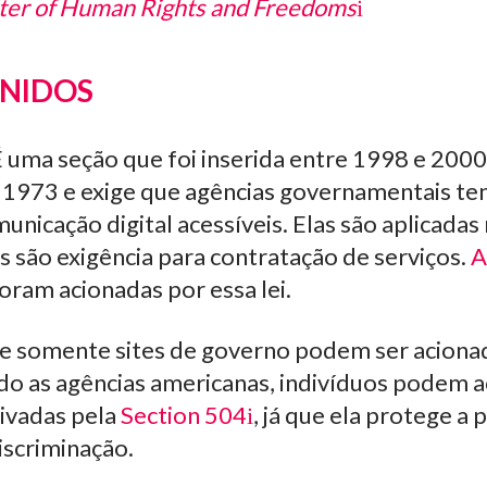
er of Human Rights and Freedoms
UNIDOS
É uma seção que foi inserida entre 1998 e 2000
e 1973 e exige que agências governamentais t
unicação digital acessíveis. Elas são aplicadas 
 são exigência para contratação de serviços.
A
foram acionadas por essa lei.
que somente sites de governo podem ser aciona
do as agências americanas, indivíduos podem 
ivadas pela
Section 504
, já que ela protege a
discriminação.