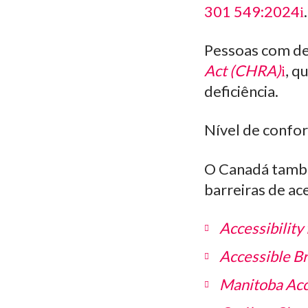
301 549:2024
.
Pessoas com def
Act (CHRA)
, q
deficiência.
Nível de confo
O Canadá também
barreiras de ac
Accessibility
Accessible Br
Manitoba Acc