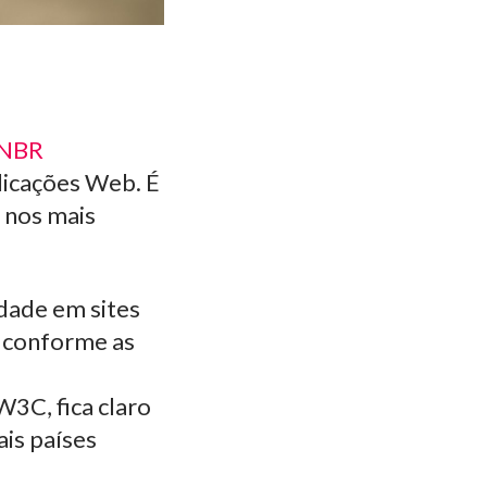
 NBR
licações Web. É
 nos mais
idade em sites
, conforme as
3C, fica claro
is países