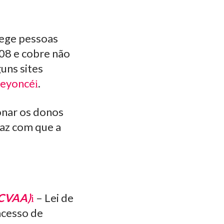
tege pessoas
508 e cobre não
uns sites
eyoncé
.
onar os donos
faz com que a
(CVAA)
– Lei de
acesso de