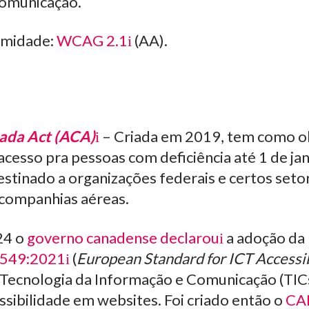
omunicação.
rmidade:
WCAG 2.1
(AA).
ada Act (ACA)
– Criada em 2019, tem como ob
 acesso pra pessoas com deficiência até 1 de ja
tinado a organizações federais e certos seto
companhias aéreas.
24 o
governo canadense declarou
a adoção da
 549:2021
(
European Standard for ICT Accessib
 Tecnologia da Informação e Comunicação (TIC
sibilidade em websites. Foi criado então o
CA