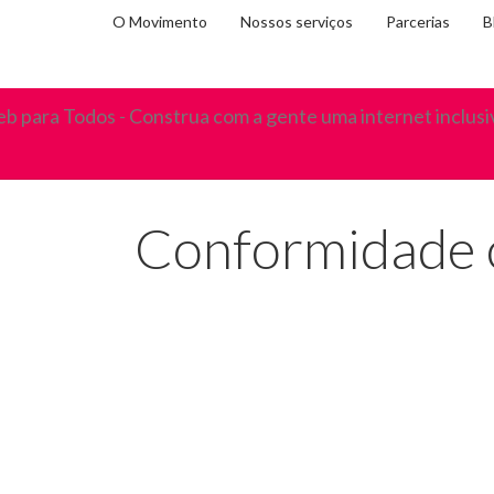
O Movimento
Nossos serviços
Parcerias
B
Você
Home
Blog
Conformidade com padrões de acessi
está
em:
Conformidade c