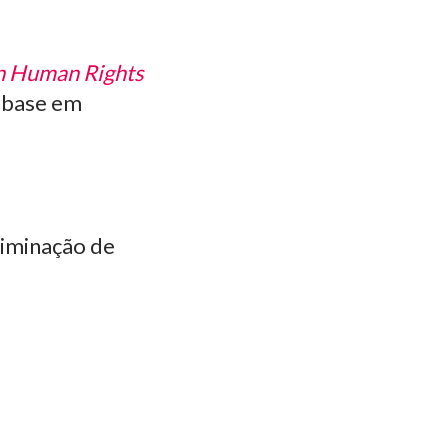
n Human Rights
m base em
liminação de