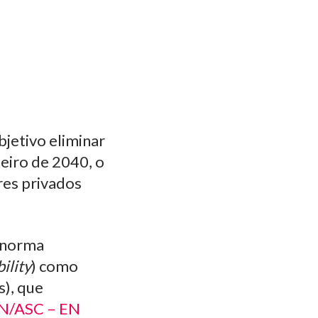
jetivo eliminar
neiro de 2040, o
res privados
 norma
ility
) como
s), que
N/ASC – EN