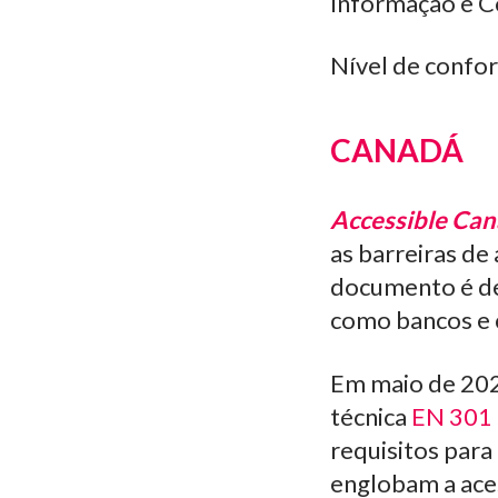
Informação e C
Nível de confo
CANADÁ
Accessible Can
as barreiras de
documento é des
como bancos e 
Em maio de 20
técnica
EN 301
requisitos para
englobam a aces