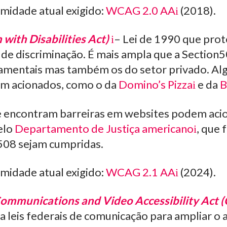
midade atual exigido:
WCAG 2.0 AA
(2018).
with Disabilities Act)
– Lei de 1990 que pro
 de discriminação. É mais ampla que a Section
namentais mas também os do setor privado. Alg
am acionados, como o da
Domino’s Pizza
e da
B
e encontram barreiras em websites podem aci
elo
Departamento de Justiça americano
, que 
508 sejam cumpridas.
midade atual exigido:
WCAG 2.1 AA
(2024).
ommunications and Video Accessibility Act 
 leis federais de comunicação para ampliar o 