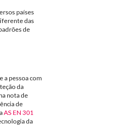
versos países
iferente das
 padrões de
e a pessoa com
oteção da
ma nota de
rência de
 a
AS EN 301
ecnologia da