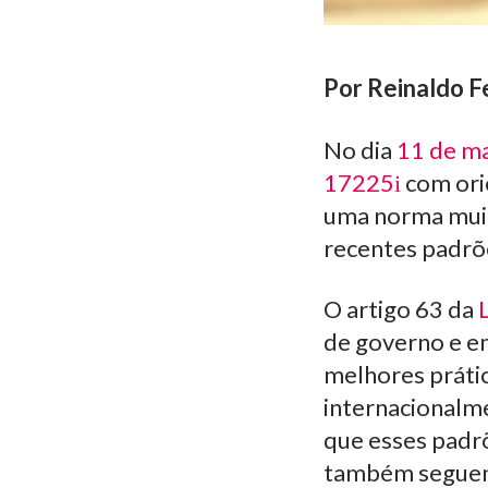
Por Reinaldo F
No dia
11 de m
17225
com ori
uma norma muit
recentes padrõe
O artigo 63 da
de governo e e
melhores prátic
internacionalm
que esses padrõ
também seguem