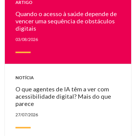
ARTIGO
on
ap
Quando o acesso à saúde depende de
u
vencer uma sequência de obstáculos
mé
digitais
03/08/2026
NOTÍCIA
O que agentes de IA têm a ver com
acessibilidade digital? Mais do que
parece
27/07/2026