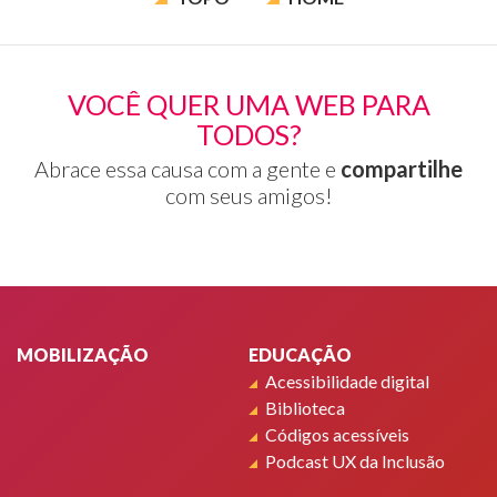
VOCÊ QUER UMA WEB PARA
TODOS?
Abrace essa causa com a gente e
compartilhe
com seus amigos!
Rodapé
MOBILIZAÇÃO
EDUCAÇÃO
Acessibilidade digital
Biblioteca
Códigos acessíveis
Podcast UX da Inclusão