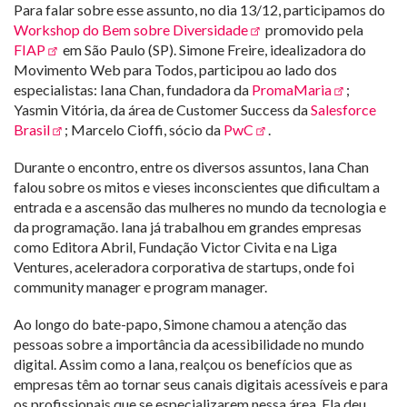
Para falar sobre esse assunto, no dia 13/12, participamos do
Workshop do Bem sobre Diversidade
promovido pela
FIAP
em São Paulo (SP). Simone Freire, idealizadora do
Movimento Web para Todos, participou ao lado dos
especialistas: Iana Chan, fundadora da
PromaMaria
;
Yasmin Vitória, da área de Customer Success da
Salesforce
Brasil
; Marcelo Cioffi, sócio da
PwC
.
Durante o encontro, entre os diversos assuntos, Iana Chan
falou sobre os mitos e vieses inconscientes que dificultam a
entrada e a ascensão das mulheres no mundo da tecnologia e
da programação. Iana já trabalhou em grandes empresas
como Editora Abril, Fundação Victor Civita e na Liga
Ventures, aceleradora corporativa de startups, onde foi
community manager e program manager.
Ao longo do bate-papo, Simone chamou a atenção das
pessoas sobre a importância da acessibilidade no mundo
digital. Assim como a Iana, realçou os benefícios que as
empresas têm ao tornar seus canais digitais acessíveis e para
os profissionais que se especializarem nessa área. Ela deu