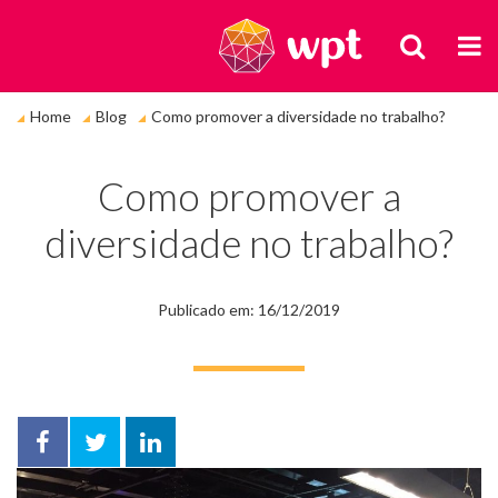
BUSCA
M
Você
Home
Blog
Como promover a diversidade no trabalho?
está
em:
Como promover a
diversidade no trabalho?
Publicado em: 16/12/2019
Facebook
Twitter
LinkedIn
compartilhar