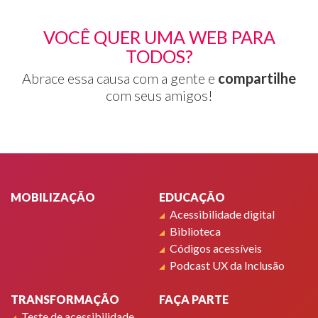
VOCÊ QUER UMA WEB PARA
TODOS?
Abrace essa causa com a gente e
compartilhe
com seus amigos!
Rodapé
MOBILIZAÇÃO
EDUCAÇÃO
Acessibilidade digital
Biblioteca
Códigos acessíveis
Podcast UX da Inclusão
TRANSFORMAÇÃO
FAÇA PARTE
Teste de acessibilidade