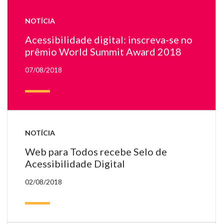
o
NOTÍCIA
te
W
Acessibilidade digital: inscreva-se no
20
prêmio World Summit Award 2018
07/08/2018
NOTÍCIA
Web para Todos recebe Selo de
Acessibilidade Digital
02/08/2018