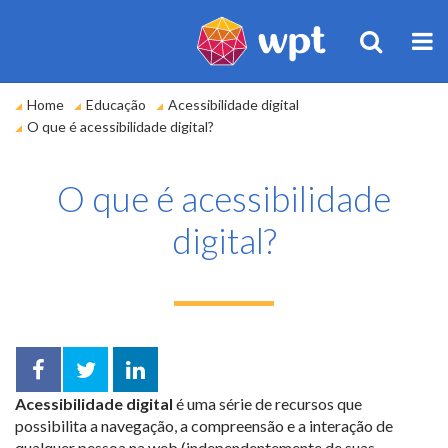
BUSCA
M
Você
Home
Educação
Acessibilidade digital
está
O que é acessibilidade digital?
em:
O que é acessibilidade
digital?
Facebook
Twitter
LinkedIn
Acessibilidade digital
é uma série de recursos que
compartilhar
possibilita a navegação, a compreensão e a interação de
qualquer pessoa na web (independentemente de suas