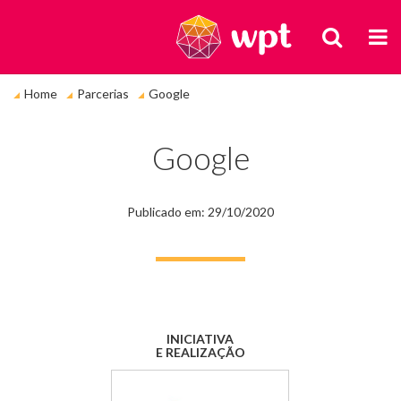
BUSCA
M
Você
Home
Parcerias
Google
está
em:
Google
Publicado em: 29/10/2020
INICIATIVA
E REALIZAÇÃO