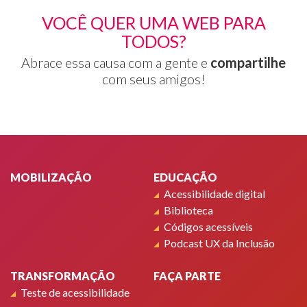
VOCÊ QUER UMA WEB PARA
TODOS?
Abrace essa causa com a gente e
compartilhe
com seus amigos!
Rodapé
MOBILIZAÇÃO
EDUCAÇÃO
Acessibilidade digital
Biblioteca
Códigos acessíveis
Podcast UX da Inclusão
TRANSFORMAÇÃO
FAÇA PARTE
Teste de acessibilidade