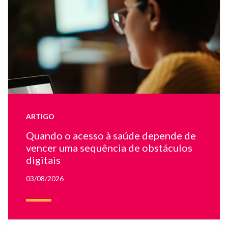
e
u
m
de
tr
fa
te
e
u
la
ARTIGO
on
ap
Quando o acesso à saúde depende de
u
vencer uma sequência de obstáculos
mé
digitais
03/08/2026