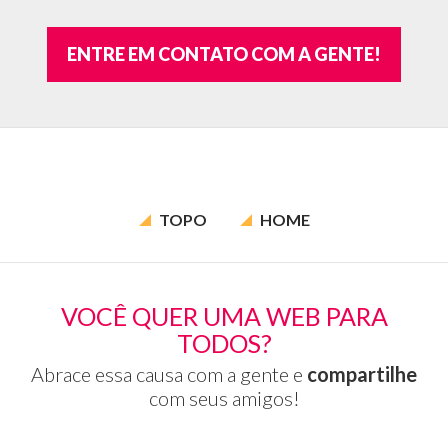
de
av
ENTRE EM CONTATO COM A GENTE!
e
íc
de
per
TOPO
HOME
VOCÊ QUER UMA WEB PARA
TODOS?
Abrace essa causa com a gente e
compartilhe
com seus amigos!