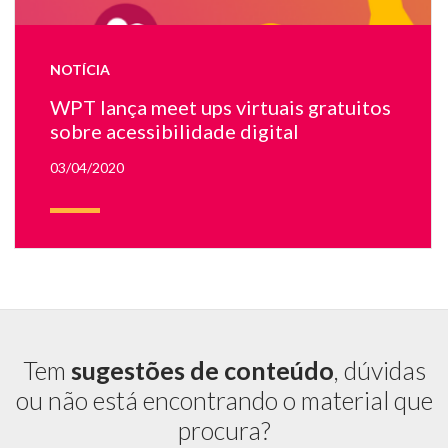
ba
de
co
NOTÍCIA
co
ca
WPT lança meet ups virtuais gratuitos
de
sobre acessibilidade digital
co
e
03/04/2020
o
lo
do
Mo
W
pa
To
Tem
sugestões de conteúdo
, dúvidas
ou não está encontrando o material que
procura?