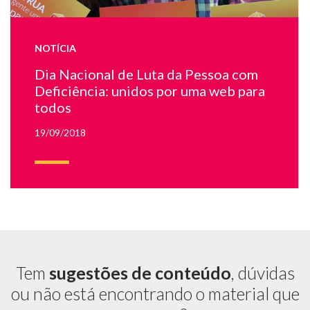
lo
do
W
NOTÍCIA
pa
To
Dia Nacional de Luta da Pessoa com
Deficiência: unidos por uma web para
todos
19/09/2018
Tem
sugestões de conteúdo
, dúvidas
ou não está encontrando o material que