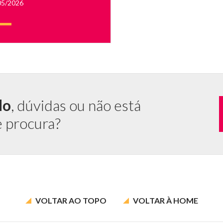
05/2026
,
o
do
, dúvidas ou não está
lhando
e procura?
os
26."
VOLTAR AO
TOPO
VOLTAR À
HOME