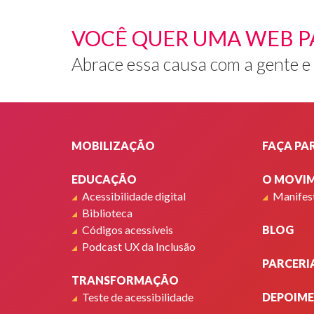
VOCÊ QUER UMA WEB P
Abrace essa causa com a gente e
Rodapé
MOBILIZAÇÃO
FAÇA PA
EDUCAÇÃO
O MOVI
Acessibilidade digital
Manifes
Biblioteca
Códigos acessíveis
BLOG
Podcast UX da Inclusão
PARCERI
TRANSFORMAÇÃO
Teste de acessibilidade
DEPOIM