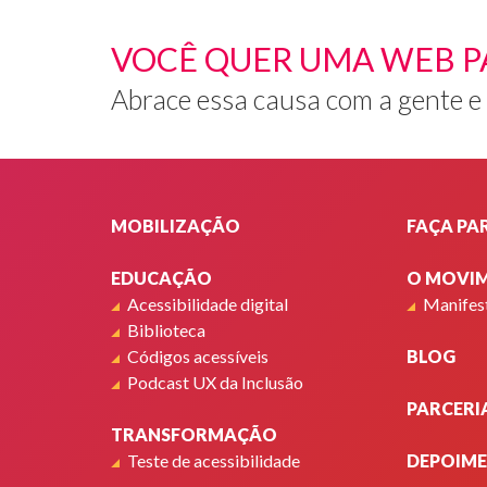
VOCÊ QUER UMA WEB P
Abrace essa causa com a gente e
Rodapé
MOBILIZAÇÃO
FAÇA PA
EDUCAÇÃO
O MOVI
Acessibilidade digital
Manifes
Biblioteca
Códigos acessíveis
BLOG
Podcast UX da Inclusão
PARCERI
TRANSFORMAÇÃO
Teste de acessibilidade
DEPOIM