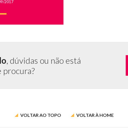
09/2017
.
ta
do
, dúvidas ou não está
e procura?
o
VOLTAR AO
TOPO
VOLTAR À
HOME